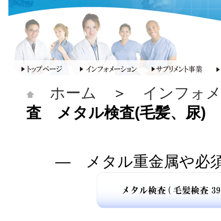
ホーム
＞
インフォ
査 メタル検査(毛髪、尿)
― メタル重金属や必