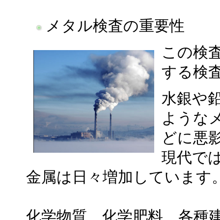
メタル検査の重要性
この検
する検
水銀や
ような
どに悪
現代で
金属は日々増加しています
化学物質、化学肥料、各種